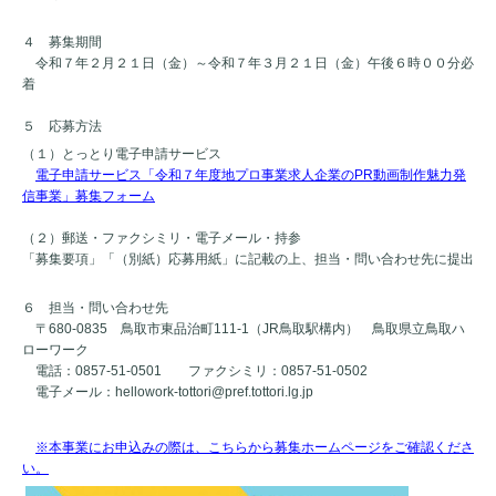
４ 募集期間
令和７年２月２１日（金）～令和７年３月２１日（金）午後６時００分必
着
５ 応募方法
（１）とっとり電子申請サービス
電子申請サービス「令和７年度地プロ事業求人企業の
PR
動画制作魅力発
信事業」募集フォーム
（２）郵送・ファクシミリ・電子メール・持参
「募集要項」「（別紙）応募用紙」に記載の上、担当・問い合わせ先に提出
６ 担当・問い合わせ先
〒
680-0835
鳥取市東品治町
111-1
（
JR
鳥取駅構内） 鳥取県立鳥取ハ
ローワーク
電話：
0857-51-0501
ファクシミリ：
0857-51-0502
電子メール：
hellowork-tottori@pref.tottori.lg.jp
※本事業にお申込みの際は、こちらから募集ホームページをご確認くださ
い。