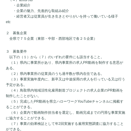
・企業紹介
・企業の魅力、先進的な取組み紹介
・経営者又は従業員が生き生きとやりがいを持って働いている様子
etc
２ 募集企業
全県で７５企業（東部・中部・西部地区で各２５企業）
３ 募集要件
以下の（１）から（７）のいずれの要件にも該当すること。
（１）県内に事業所があり、県内事業所の求人
PR
動画を制作する意思が
ある。
（２）県内事業所の従業員のうち過半数が県内在住である。
（３）事業実施年度内に、新卒又は中途採用の求人を行っている又は行う
予定がある。
（４）鳥取県内地域活性化雇用創造プロジェクトの求人企業の
PR
動画を
制作したことがない。
（５）完成した
PR
動画を県立ハローワーク
YouTube
チャンネルに掲載す
ることができる。
（６）企業内で動画制作担当者を選定し、動画完成までの円滑な事業実施
に協力することができる。
（７）事業の効果検証として年
2
回実施する雇用実態調査に協力すること
ができる。