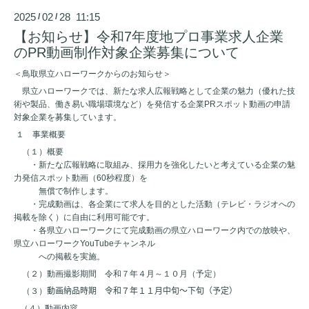
2025
02
28 11:15
/
/
【お知らせ】令和7年度地プロ事業求人企業
のPR動画制作対象企業募集について
＜鳥取県立ハローワークからのお知らせ＞
県立ハローワークでは、新たな求人広報戦略として企業の魅力（優れた技
術や製品、働き易い職場環境など）を発信する企業
PR
スポット動画の申請
対象企業を募集しています。
１ 事業概要
（１）概要
・新たな広報戦略に取組み、採用力を強化したいと考えている企業の魅
力発信スポット動画（
60
秒程度）を
無償で制作します。
・完成動画は、各企業にて求人を目的とした活動（テレビ・ラジオへの
掲載を除く）に自由に利用可能です。
・各県立ハローワークにて完成動画の県立ハローワーク内での放映や、
県立ハローワーク
YouTube
チャンネル
への掲載を実施。
（２）動画撮影期間 令和７年４月～１０月（予定）
（３）
動画納品時期 令和７年１１月中旬～下旬（予定）
（４）動画内容