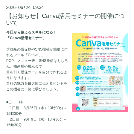
2026
06
24 09:34
/
/
【お知らせ】Canva活用セミナーの開催につ
いて
今日から使えるスキルになる！
「
Canva
活用セミナー」
プロ級の販促物や
SNS
投稿が簡単に作
れるツール「
Canva
」。
POP
、メニュー表、
SNS
発信はもちろ
ん、物産展や展示会で
目を引く販促ツールを自分で作れるよ
うになります。
自社の魅力を最大限に伝えるヒントを
この機会に一緒に学びましょう。
■
日 時
1
日目：
8
月
26
日（水）
13
時
30
分～
15
時
30
分
2
日目：
9
月
9
日（水）
13
時
30
分～
15
時
30
分