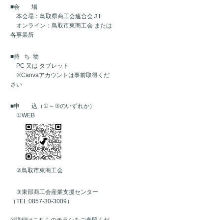
■
会 場
本会場：鳥取県商工会連合会３
F
オンライン：鳥取市東商工会 または
各事業所
■
持
ち
物
PC
又は タブレット
※Canva
アカウントは事前取得くだ
さい
■
申 込（
①
～
③
のいずれか）
①WEB
②鳥取市東
商工会
③
東部商工会産業支援センター
（
TEL:0857-30-3009
）
※
詳細はこちらのチラシをご参照くだ