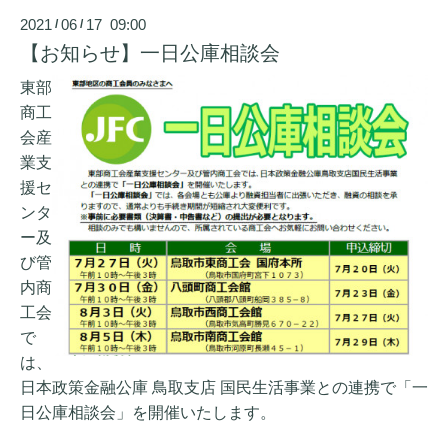
2021
06
17 09:00
/
/
【お知らせ】一日公庫相談会
東部
商工
会産
業支
援セ
ンタ
ー及
び管
内商
工会
で
は、
日本政策金融公庫 鳥取支店 国民生活事業との連携で「一
日公庫相談会」を開催いたします。